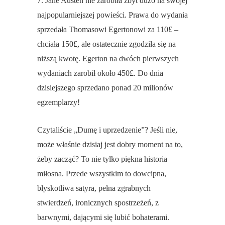
7. Jane Austen nie zarobiła zbyt dużo na swojej
najpopularniejszej powieści. Prawa do wydania
sprzedała Thomasowi Egertonowi za 110£ –
chciała 150£ , ale ostatecznie zgodziła się na
niższą kwotę. Egerton na dwóch pierwszych
wydaniach zarobił około 450£ . Do dnia
dzisiejszego sprzedano ponad 20 milionów
egzemplarzy!
Czytaliście „Dumę i uprzedzenie”? Jeśli nie,
może właśnie dzisiaj jest dobry moment na to,
żeby zacząć? To nie tylko piękna historia
miłosna. Przede wszystkim to dowcipna,
błyskotliwa satyra, pełna zgrabnych
stwierdzeń, ironicznych spostrzeżeń, z
barwnymi, dającymi się lubić bohaterami.