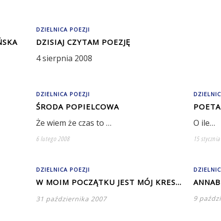
DZIELNICA POEZJI
ŃSKA
DZISIAJ CZYTAM POEZJĘ
4 sierpnia 2008
DZIELNICA POEZJI
DZIELNIC
ŚRODA POPIELCOWA
POETA
Że wiem że czas to …
O ile…
6 lutego 2008
15 stycznia
DZIELNICA POEZJI
DZIELNIC
W MOIM POCZĄTKU JEST MÓJ KRES…
ANNAB
9 paźdz
31 października 2007