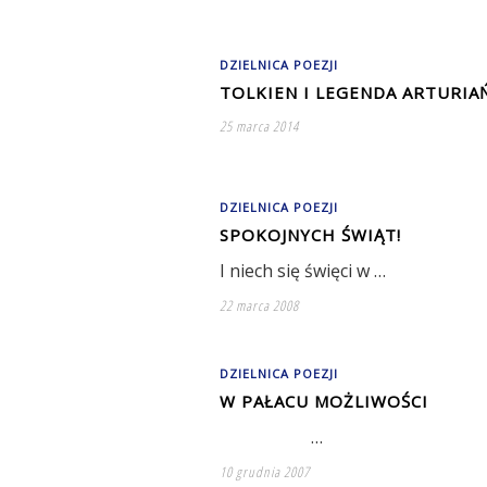
DZIELNICA POEZJI
TOLKIEN I LEGENDA ARTURIA
25 marca 2014
DZIELNICA POEZJI
SPOKOJNYCH ŚWIĄT!
I niech się święci w …
22 marca 2008
DZIELNICA POEZJI
W PAŁACU MOŻLIWOŚCI
…
10 grudnia 2007