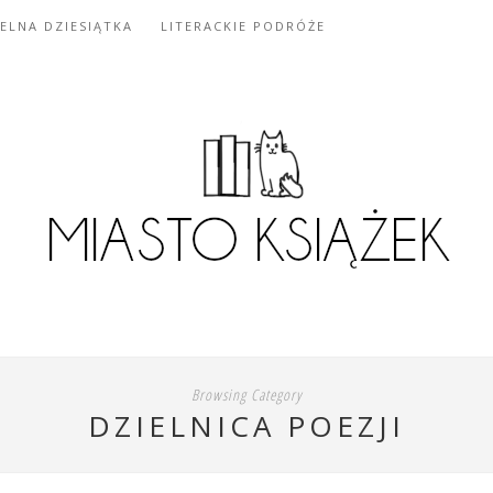
IELNA DZIESIĄTKA
LITERACKIE PODRÓŻE
Browsing Category
DZIELNICA POEZJI