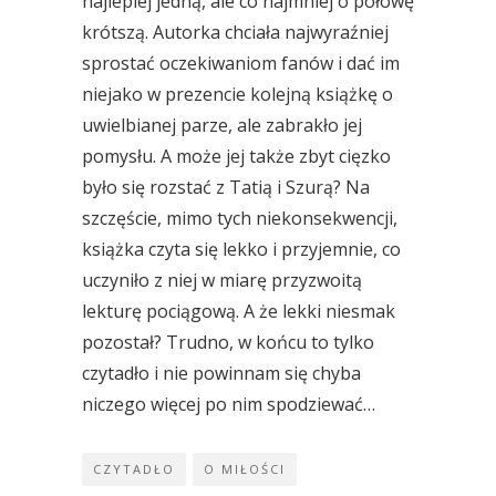
najlepiej jedną, ale co najmniej o połowę
krótszą. Autorka chciała najwyraźniej
sprostać oczekiwaniom fanów i dać im
niejako w prezencie kolejną książkę o
uwielbianej parze, ale zabrakło jej
pomysłu. A może jej także zbyt cięzko
było się rozstać z Tatią i Szurą? Na
szczęście, mimo tych niekonsekwencji,
książka czyta się lekko i przyjemnie, co
uczyniło z niej w miarę przyzwoitą
lekturę pociągową. A że lekki niesmak
pozostał? Trudno, w końcu to tylko
czytadło i nie powinnam się chyba
niczego więcej po nim spodziewać…
CZYTADŁO
O MIŁOŚCI