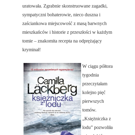
uratowała. Zgrabnie skonstruowane zagadki,
sympatyczni bohaterowie, nieco duszna i
zaściankowa miejscowość z masą barwnych
mieszkańców i historie z przeszłości w każdym
tomie – znakomita recepta na odprężający
kryminał!
W ciągu półtora
tygodnia
przeczytałam
kolejno pięć
pierwszych
tomów.
„Księżniczka z
lodu” pozwoliła