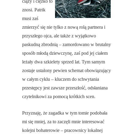
ciąży i ciężko to
znosi. Patrik
musi zaś
zmierzyć się nie tylko z nową rolą partnera i
przyszłego ojca, ale także z wyjątkowo
paskudną zbrodnią – zamordowano w brutalny
sposób młodą dziewczynę, zaś pod jej ciałem
leżały dwa szkielety sprzed lat. Tym samym
zostaje ustalony pewien schemat obowiązujący
w całym cyklu – kluczem do schwytania
przestępcy jest zawsze przeszłość, odsłaniana
czytelnikowi za pomocą krótkich scen.
Przyznaję, że zagadka w tym tomie podobała
mi się mniej, za to zaczęli mnie interesować
kolejni bohaterowie – pracownicy lokalnej