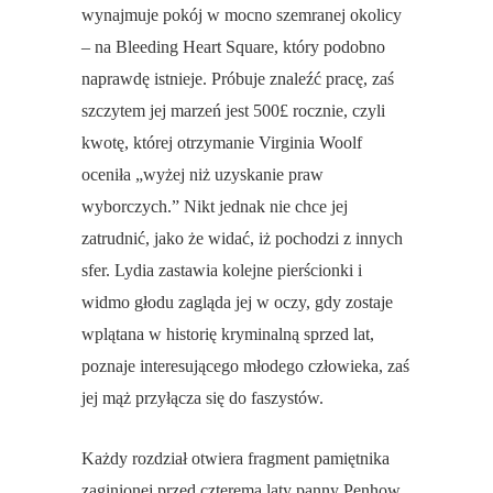
wynajmuje pokój w mocno szemranej okolicy
– na Bleeding Heart Square, który podobno
naprawdę istnieje. Próbuje znaleźć pracę, zaś
szczytem jej marzeń jest 500£ rocznie, czyli
kwotę, której otrzymanie Virginia Woolf
oceniła „wyżej niż uzyskanie praw
wyborczych.” Nikt jednak nie chce jej
zatrudnić, jako że widać, iż pochodzi z innych
sfer. Lydia zastawia kolejne pierścionki i
widmo głodu zagląda jej w oczy, gdy zostaje
wplątana w historię kryminalną sprzed lat,
poznaje interesującego młodego człowieka, zaś
jej mąż przyłącza się do faszystów.
Każdy rozdział otwiera fragment pamiętnika
zaginionej przed czterema laty panny Penhow.