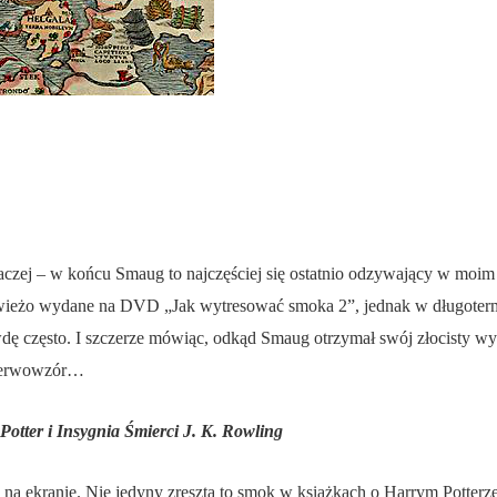
naczej – w końcu Smaug to najczęściej się ostatnio odzywający w mo
 świeżo wydane na DVD „Jak wytresować smoka 2”, jednak w długoterm
dę często. I szczerze mówiąc, odkąd Smaug otrzymał swój złocisty wy
 pierwowzór…
Potter i Insygnia Śmierci J. K. Rowling
na ekranie. Nie jedyny zresztą to smok w książkach o Harrym Potterze