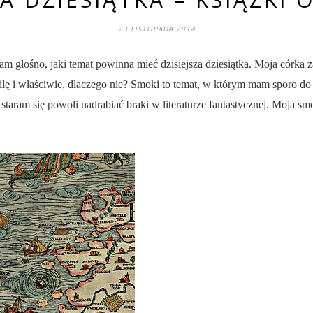
23 LISTOPADA 2014
m głośno, jaki temat powinna mieć dzisiejsza dziesiątka. Moja córka 
 i właściwie, dlaczego nie? Smoki to temat, w którym mam sporo do n
aram się powoli nadrabiać braki w literaturze fantastycznej. Moja smo