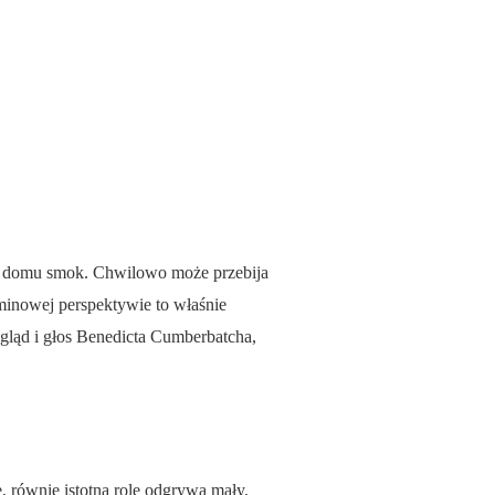
im domu smok. Chwilowo może przebija
inowej perspektywie to właśnie
gląd i głos Benedicta Cumberbatcha,
, równie istotną rolę odgrywa mały,