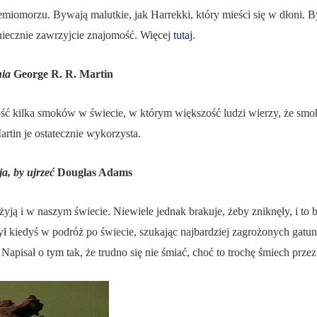
iomorzu. Bywają malutkie, jak Harrekki, który mieści się w dłoni. By
oniecznie zawrzyjcie znajomość. Więcej
tutaj
.
nia
George R. R. Martin
ść kilka smoków w świecie, w którym większość ludzi wierzy, że smo
Martin je ostatecznie wykorzysta.
a, by ujrzeć
Douglas Adams
 żyją i w naszym świecie. Niewiele jednak brakuje, żeby zniknęły, i t
szył kiedyś w podróż po świecie, szukając najbardziej zagrożonych gat
pisał o tym tak, że trudno się nie śmiać, choć to trochę śmiech przez 