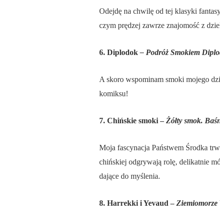
Odejdę na chwilę od tej klasyki fanta
czym prędzej zawrze znajomość z dz
6.
Diplodok
–
Podróż Smokiem Dipl
A skoro wspominam smoki mojego dzie
komiksu!
7. Chińskie smoki –
Żółty smok. Baśn
Moja fascynacja Państwem Środka trwa, 
chińskiej odgrywają rolę, delikatnie m
dające do myślenia.
8. Harrekki i Yevaud –
Ziemiomorze