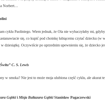
nia Norbert…
lini
łam cyklu Paoliniego. Wiem jednak, że Ola nie wybaczyłaby mi, gdyb
 zastanawiacie się, co kupić pod choinkę lubiącemu czytać dziecku (w w
 w dziesiątkę. Oczywiście po uprzednim upewnieniu się, że dziecko jesz
Świtu” C. S. Lewis
 w smoka? Nie jest to może moja ulubiona część cyklu, ale akurat te
zara Gąbki
i
Misja Baltazara Gąbki
Stanisław Pagaczewski