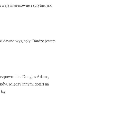
wają interesowne i sprytne, jak
ki dawno wyginęły. Bardzo jestem
o bezpowrotnie. Douglas Adams,
unków. Między innymi dotarł na
łzy.